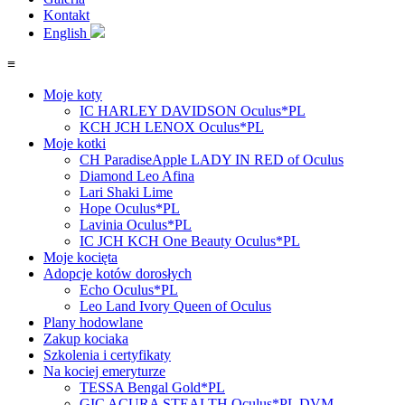
Kontakt
English
≡
Moje koty
IC HARLEY DAVIDSON Oculus*PL
KCH JCH LENOX Oculus*PL
Moje kotki
CH ParadiseApple LADY IN RED of Oculus
Diamond Leo Afina
Lari Shaki Lime
Hope Oculus*PL
Lavinia Oculus*PL
IC JCH KCH One Beauty Oculus*PL
Moje kocięta
Adopcje kotów dorosłych
Echo Oculus*PL
Leo Land Ivory Queen of Oculus
Plany hodowlane
Zakup kociaka
Szkolenia i certyfikaty
Na kociej emeryturze
TESSA Bengal Gold*PL
GIC ACURA STEALTH Oculus*PL DVM