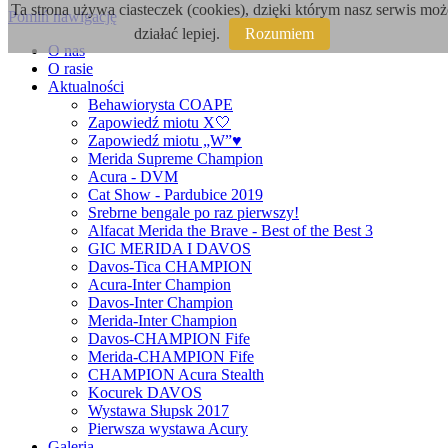
Ta strona używa ciasteczek (cookies), dzięki którym nasz serwis moż
Pomiń nawigację
działać lepiej.
Rozumiem
O nas
O rasie
Aktualności
Behawiorysta COAPE
Zapowiedź miotu X🤍
Zapowiedź miotu „W”♥️
Merida Supreme Champion
Acura - DVM
Cat Show - Pardubice 2019
Srebrne bengale po raz pierwszy!
Alfacat Merida the Brave - Best of the Best 3
GIC MERIDA I DAVOS
Davos-Tica CHAMPION
Acura-Inter Champion
Davos-Inter Champion
Merida-Inter Champion
Davos-CHAMPION Fife
Merida-CHAMPION Fife
CHAMPION Acura Stealth
Kocurek DAVOS
Wystawa Słupsk 2017
Pierwsza wystawa Acury
Galeria