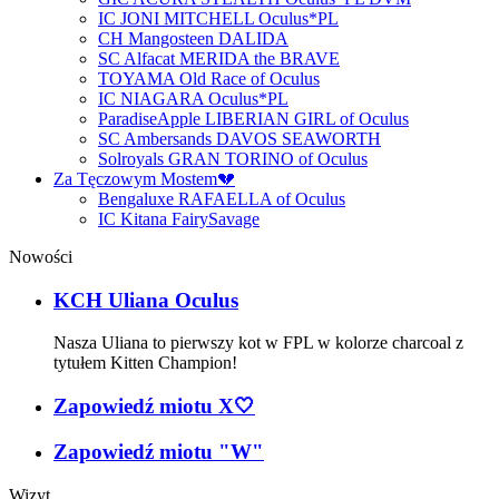
IC JONI MITCHELL Oculus*PL
CH Mangosteen DALIDA
SC Alfacat MERIDA the BRAVE
TOYAMA Old Race of Oculus
IC NIAGARA Oculus*PL
ParadiseApple LIBERIAN GIRL of Oculus
SC Ambersands DAVOS SEAWORTH
Solroyals GRAN TORINO of Oculus
Za Tęczowym Mostem💔
Bengaluxe RAFAELLA of Oculus
IC Kitana FairySavage
Nowości
KCH Uliana Oculus
Nasza Uliana to pierwszy kot w FPL w kolorze charcoal z
tytułem Kitten Champion!
Zapowiedź miotu X🤍
Zapowiedź miotu "W"
Wizyt