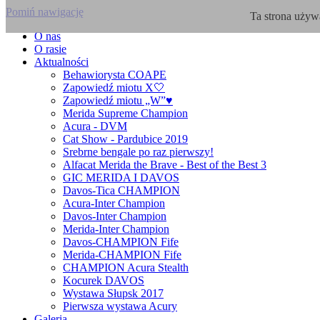
Pomiń nawigację
Ta strona używa
O nas
O rasie
Aktualności
Behawiorysta COAPE
Zapowiedź miotu X🤍
Zapowiedź miotu „W”♥️
Merida Supreme Champion
Acura - DVM
Cat Show - Pardubice 2019
Srebrne bengale po raz pierwszy!
Alfacat Merida the Brave - Best of the Best 3
GIC MERIDA I DAVOS
Davos-Tica CHAMPION
Acura-Inter Champion
Davos-Inter Champion
Merida-Inter Champion
Davos-CHAMPION Fife
Merida-CHAMPION Fife
CHAMPION Acura Stealth
Kocurek DAVOS
Wystawa Słupsk 2017
Pierwsza wystawa Acury
Galeria