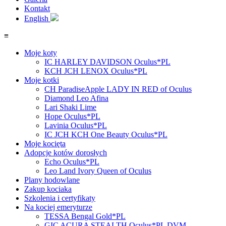
Kontakt
English
≡
Moje koty
IC HARLEY DAVIDSON Oculus*PL
KCH JCH LENOX Oculus*PL
Moje kotki
CH ParadiseApple LADY IN RED of Oculus
Diamond Leo Afina
Lari Shaki Lime
Hope Oculus*PL
Lavinia Oculus*PL
IC JCH KCH One Beauty Oculus*PL
Moje kocięta
Adopcje kotów dorosłych
Echo Oculus*PL
Leo Land Ivory Queen of Oculus
Plany hodowlane
Zakup kociaka
Szkolenia i certyfikaty
Na kociej emeryturze
TESSA Bengal Gold*PL
GIC ACURA STEALTH Oculus*PL DVM