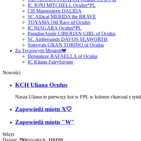
IC JONI MITCHELL Oculus*PL
CH Mangosteen DALIDA
SC Alfacat MERIDA the BRAVE
TOYAMA Old Race of Oculus
IC NIAGARA Oculus*PL
ParadiseApple LIBERIAN GIRL of Oculus
SC Ambersands DAVOS SEAWORTH
Solroyals GRAN TORINO of Oculus
Za Tęczowym Mostem💔
Bengaluxe RAFAELLA of Oculus
IC Kitana FairySavage
Nowości
KCH Uliana Oculus
Nasza Uliana to pierwszy kot w FPL w kolorze charcoal z tyt
Zapowiedź miotu X🤍
Zapowiedź miotu "W"
Wizyt
Dzisiaj:
29
Wszystkich:
116110