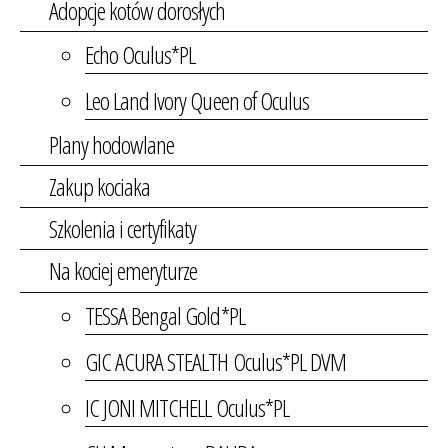
Adopcje kotów dorosłych
Echo Oculus*PL
Leo Land Ivory Queen of Oculus
Plany hodowlane
Zakup kociaka
Szkolenia i certyfikaty
Na kociej emeryturze
TESSA Bengal Gold*PL
GIC ACURA STEALTH Oculus*PL DVM
IC JONI MITCHELL Oculus*PL