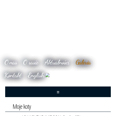
O nas
O rasie
Aktualności
Galeria
Kontakt
English
≡
Moje koty