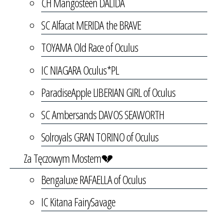
CH Mangosteen DALIDA
SC Alfacat MERIDA the BRAVE
TOYAMA Old Race of Oculus
IC NIAGARA Oculus*PL
ParadiseApple LIBERIAN GIRL of Oculus
SC Ambersands DAVOS SEAWORTH
Solroyals GRAN TORINO of Oculus
Za Tęczowym Mostem💔
Bengaluxe RAFAELLA of Oculus
IC Kitana FairySavage