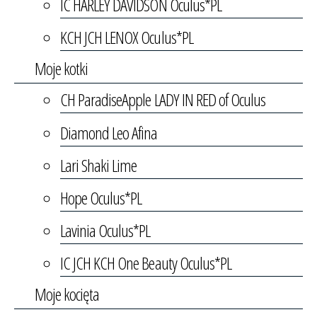
IC HARLEY DAVIDSON Oculus*PL
KCH JCH LENOX Oculus*PL
Moje kotki
CH ParadiseApple LADY IN RED of Oculus
Diamond Leo Afina
Lari Shaki Lime
Hope Oculus*PL
Lavinia Oculus*PL
IC JCH KCH One Beauty Oculus*PL
Moje kocięta