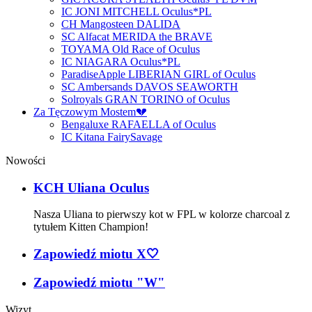
IC JONI MITCHELL Oculus*PL
CH Mangosteen DALIDA
SC Alfacat MERIDA the BRAVE
TOYAMA Old Race of Oculus
IC NIAGARA Oculus*PL
ParadiseApple LIBERIAN GIRL of Oculus
SC Ambersands DAVOS SEAWORTH
Solroyals GRAN TORINO of Oculus
Za Tęczowym Mostem💔
Bengaluxe RAFAELLA of Oculus
IC Kitana FairySavage
Nowości
KCH Uliana Oculus
Nasza Uliana to pierwszy kot w FPL w kolorze charcoal z
tytułem Kitten Champion!
Zapowiedź miotu X🤍
Zapowiedź miotu "W"
Wizyt