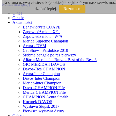
Ta strona używa ciasteczek (cookies), dzięki którym nasz serwis moż
Pomiń nawigację
działać lepiej.
Rozumiem
O nas
O rasie
Aktualności
Behawiorysta COAPE
Zapowiedź miotu X🤍
Zapowiedź miotu „W”♥️
Merida Supreme Champion
Acura - DVM
Cat Show - Pardubice 2019
Srebrne bengale po raz pierwszy!
Alfacat Merida the Brave - Best of the Best 3
GIC MERIDA I DAVOS
Davos-Tica CHAMPION
Acura-Inter Champion
Davos-Inter Champion
Merida-Inter Champion
Davos-CHAMPION Fife
Merida-CHAMPION Fife
CHAMPION Acura Stealth
Kocurek DAVOS
Wystawa Słupsk 2017
Pierwsza wystawa Acury
Galeria